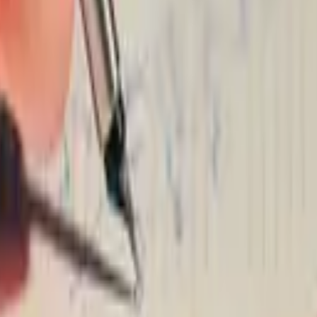
するかのストーリーを比較する形式だ。「御社の○○という課題
プローチの違いを比較する。
できる点だ。機能の羅列ではなく、「自社の課題がどのように
し、各社のアプローチを具体的に記述する必要があるため、十
に見合う重要な場面で使用するのが効果的だ。
、初期費用だけでなく、運用費用、カスタマイズ費用、教育費用など、導
。初期費用では競合に負けていても、TCOベースでは有利にな
ースがある。
カスタマイズ範囲など）によって結果が変わるため、前提条件の
5年間の2パターンでTCOを算出して提示すると、信頼性と柔