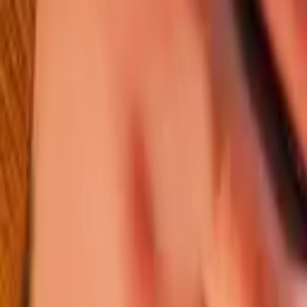
比較スライドは情報量が多くなりがちなため、ビジュアルの
一覧表は機能の有無を比較する場合に最適だ。ただし、単純
「×（非対応）」のように段階を設けることで、より実態に
マトリクスは、2つの軸（例：コストとカスタマイズ性）上
選定するが、恣意的に見えない軸設定が重要だ。
基準4：カスタマイズの容易性
競合比較スライドは、商談ごとにカスタマイズする必要があ
で、比較軸や比較対象を容易に入れ替えられる設計であるこ
マスターテンプレートには、想定される比較軸と競合情報を
イズの手間を最小化しながら、各商談に最適化された比較ス
各アプローチの比較
アプローチ1：機能比較表型
機能比較表型は、競合比較スライドの最もオーソドックスな
このアプローチの利点は、情報が網羅的で構造化されている