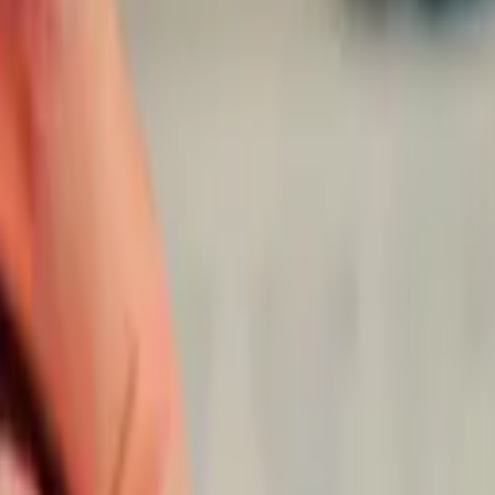
明瞭性が特に重要だ。一覧表、マトリクス、レーダーチャート
な○×表では差別化のニュアンスが伝わらない。「◎（業界最
即した比較が可能になる。
にプロットする形式で、各社のポジショニングを直感的に示す
る。顧客の重視する評価基準は商談ごとに異なるため、固定的
とが重要だ。
すべて盛り込んでおき、個別の商談ではそこから顧客に関連す
ライドを作成できる。
形式だ。縦軸に比較項目、横軸に自社と競合各社を配置し、各
点だ。顧客は自分の重視する項目を探し、各社の対応状況を一