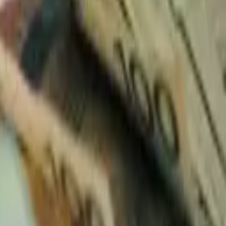
る。2軸に限定されるため多角的比較は不可。差別化ポジションを一目
性を示せる。前提条件の透明性が必須。初期費用で劣勢な場合に特に有
優位性を示し、ストーリー型で「なぜ高いのか」の理由を顧客の
先して価格差を認め、その差に見合う価値を示す方が信頼され
正面から価格差に向き合う姿勢が重要だ。