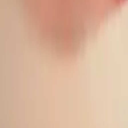
機能比較表型
網羅性が高く作成も容易。ただし機能の「質」の違いが伝わりにくく、
な商談で最も汎用性が高い。
ストーリー型
顧客の課題に直結した比較が可能。作成コストが高いが説得力は最強。
推奨。
タイプ別おすすめアプローチ
自社の価格が競合より高い場合
自社の価格が競合より高い場合は、TCO比較型とストーリー
課題解決に紐づけて説明する。
価格が高い場合に絶対にやってはいけないのは、価格の話題
る。「弊社の初期費用はA社より30%高いですが、その理由