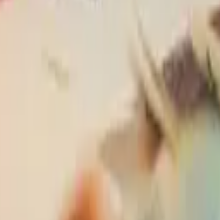
競合比較スライドの4つのアプローチ比較
ポジショニングマップ型
項目過多になるリスクあり。日常的
直感的に各社の位置づけを理解でき
で示したい場合に効果的。
TCO比較型
大型商談や最終プレゼンでの使用を
価格競争を回避し総コストで優位
効。
型の組み合わせが効果的だ。TCO比較型で中長期的なコスト
を避けることだ。顧客は必ず価格を比較しているため、自ら率
は○○です。3年間のTCOでは15%安くなります」のように、