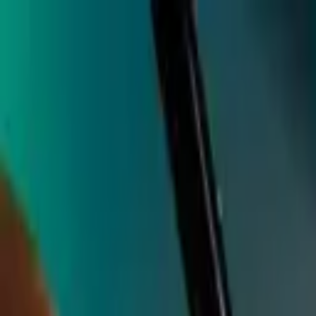
株式会社パスゲート
お問い合わせ
記事一覧
資料DL
お問い合わせ
会社概要
資料DL
Selldig
記事一覧
プレゼン・提案書
プレゼン・提案書
競合比較スライドの作り方｜
2026.02.06
セルディグ編集部
14
分で読める
5.3K
目次
競合比較スライドの選定基準
基準1：比較軸の適切さ
基準2：情報の正確性と公平性